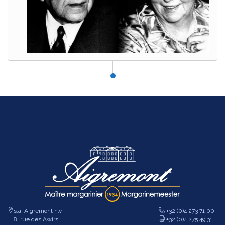
s.a. Aigremont n.v.
+32 (0)4 273 71 00
8, rue des Awirs
+32 (0)4 275 49 31