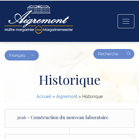
Amount
Français
(in
dollars)
Historique
Accueil
»
Aigremont
»
Historique
2016 - Construction du nouveau laboratoire