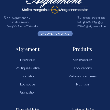
s.a. Aigremont n.v.
+32 (0)4 273 71 00
8, rue des Awirs
+32 (0)4 275 49 31
B-4400 Awirs/Flémalle
info@aigremont.be
ENVOYER UN EMAIL
Aigremont
Produits
Historique
Nos marques
Politique Qualité
Applications
Installation
Matières premières
Logistique
Nutrition
Fabrication
Durabilité
Actualités