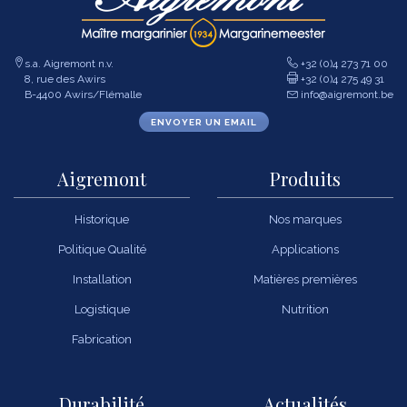
s.a. Aigremont n.v.
+32 (0)4 273 71 00
8, rue des Awirs
+32 (0)4 275 49 31
B-4400 Awirs/Flémalle
info@aigremont.be
ENVOYER UN EMAIL
Aigremont
Produits
Historique
Nos marques
Politique Qualité
Applications
Installation
Matières premières
Logistique
Nutrition
Fabrication
Durabilité
Actualités