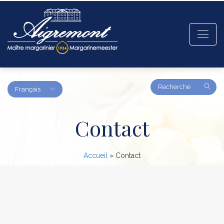
Amount
Français
(in
dollars)
Contact
Accueil
»
Contact