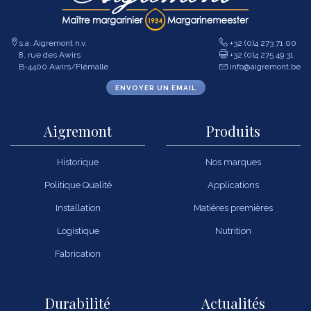
s.a. Aigremont n.v.
+32 (0)4 273 71 00
8, rue des Awirs
+32 (0)4 275 49 31
B-4400 Awirs/Flémalle
info@aigremont.be
ENVOYER UN EMAIL
Aigremont
Produits
Historique
Nos marques
Politique Qualité
Applications
Installation
Matières premières
Logistique
Nutrition
Fabrication
Durabilité
Actualités