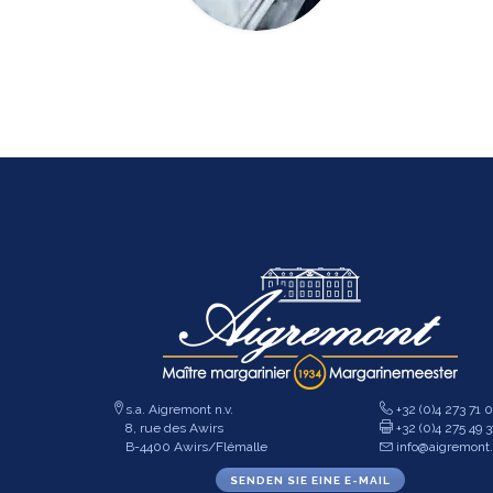
s.a. Aigremont n.v.
+32 (0)4 273 71 
8, rue des Awirs
+32 (0)4 275 49 3
B-4400 Awirs/Flémalle
info@aigremont
SENDEN SIE EINE E-MAIL