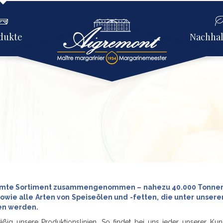
dukte
Nachhal
samte Sortiment zusammengenommen – nahezu 40.000 Tonnen pr
sowie alle Arten von Speiseölen und -fetten, die unter unser
en werden.
ig unsere Produktionslinien. So findet bei uns jeder unserer Ku