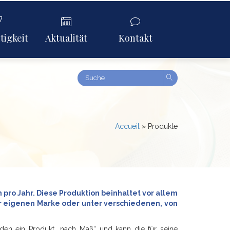
tigkeit
Aktualität
Kontakt
Amount
(in
dollars)
Accueil
»
Produkte
o Jahr. Diese Produktion beinhaltet vor allem
er eigenen Marke oder unter verschiedenen, von
nden ein Produkt „nach Maß“ und kann die für seine