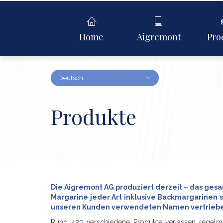
Home
Aigremont
Pro
Deutsch
Produkte
Die Aigremont AG produziert derzeit – das ge
Margarine jeder Art inklusive Backmargarinen 
unseren Kunden verwendeten Namen vertrieb
Rund 420 verschiedene Produkte verlassen regelmäß