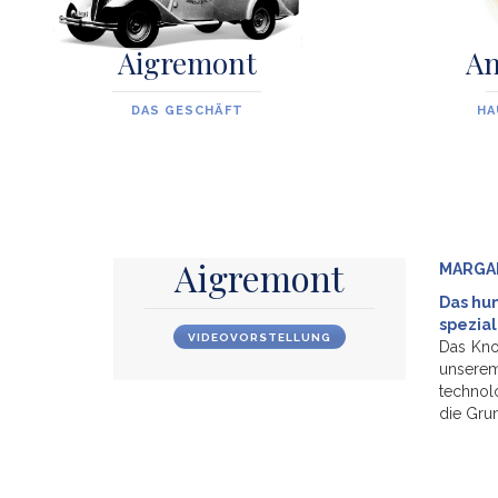
Aigremont
A
DAS GESCHÄFT
HA
Aigremont
MARGAR
Das hu
speziali
VIDEOVORSTELLUNG
Das Kno
unserem
technol
die Gru