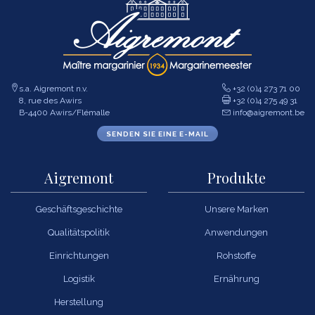
s.a. Aigremont n.v.
+32 (0)4 273 71 00
8, rue des Awirs
+32 (0)4 275 49 31
B-4400 Awirs/Flémalle
info@aigremont.be
SENDEN SIE EINE E-MAIL
Aigremont
Produkte
Geschäftsgeschichte
Unsere Marken
Qualitätspolitik
Anwendungen
Einrichtungen
Rohstoffe
Logistik
Ernährung
Herstellung