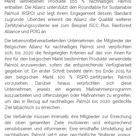
Markt vertriebenen Produkte 100 % nachhaltiges Palmöl
enthalten. Die Allianz unterstützt den Roundtable for Sustainable
Palmoil (RSPO) und legt ihrem Engagement dessen Standard
zugrunde. Überdies erkennt die Allianz die Qualität weiterer
Zertifizierungssysteme wie zum Beispiel ISCC Plus, Rainforest
Alliance und POIG an.
Die lebensmittelverarbeitenden Unternehmen, die Mitglieder der
Belgischen Allianz für nachhaltiges Palmöl sind, verpflichten
sich, bis 2020 die festgelegten Kriterien auf das von ihnen für
ihre für den belgischen Markt bestimmten Produkte verwendete
Palmöl anzuwenden, sofern die entsprechende Verfügbarkeit
gegeben ist. Ein erster Schritt besteht darin, bis Ende 2015 für
den belgischen Markt 100 % RSPO-zertifiziertes Palmöl
vorzusehen. Darüber hinaus verpflichten sich diese
Unternehmen, jeweils ein eigenes Maßnahmenprogramm
auszuarbeiten und offenzulegen oder Maßnahmen zu ergreifen,
um das in Bezug auf nachhaltiges Palmöl bis 2020 gesteckte
Ziel tatsächlich zu erreichen.
Die Verbände müssen ihrerseits ihre Mitglieder zur Erreichung
der oben genannten Ziele motivieren und entsprechend
sensibilisieren und informieren. Eine ernsthafte Umstellung auf
nachhaltiges Palmöl setzt eine ganzheitliche Strategie voraus,