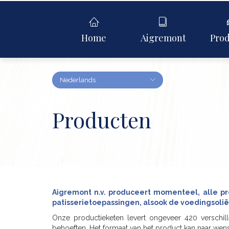
Home
Aigremont
Pro
Nederlands
Producten
Aigremont n.v. produceert momenteel, alle pr
patisserietoepassingen, alsook de voedingsol
Onze productieketen levert ongeveer 420 verschi
behoeften. Het formaat van het product kan naar wen