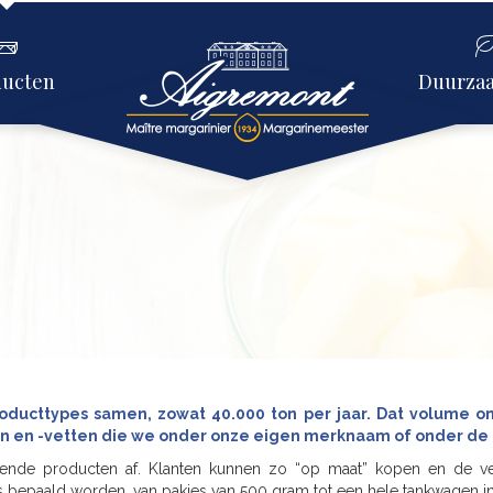
ducten
Duurza
oducttypes samen, zowat 40.000 ton per jaar. Dat volume 
iën en -vetten die we onder onze eigen merknaam of onder de
llende producten af. Klanten kunnen zo “op maat” kopen en de ve
s bepaald worden, van pakjes van 500 gram tot een hele tankwagen i