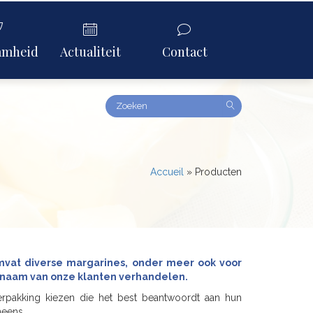
amheid
Actualiteit
Contact
Amount
(in
dollars)
Accueil
»
Producten
omvat diverse margarines, onder meer ook voor
 naam van onze klanten verhandelen.
rpakking kiezen die het best beantwoordt aan hun
neens.