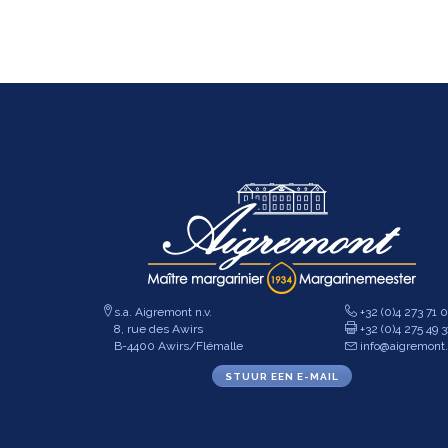
s.a. Aigremont n.v.
+32 (0)4 273 71 
8, rue des Awirs
+32 (0)4 275 49 3
B-4400 Awirs/Flémalle
info@aigremont
STUUR EEN E-MAIL