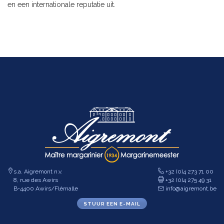
en een internationale reputatie uit.
s.a. Aigremont n.v.
+32 (0)4 273 71 00
8, rue des Awirs
+32 (0)4 275 49 31
B-4400 Awirs/Flémalle
info@aigremont.be
STUUR EEN E-MAIL