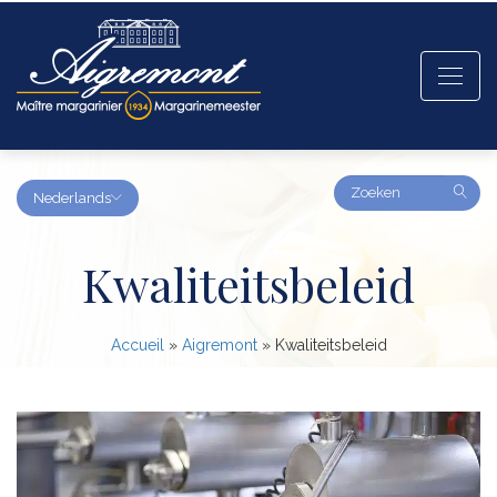
Amount
Nederlands
(in
dollars)
Kwaliteitsbeleid
Accueil
»
Aigremont
»
Kwaliteitsbeleid